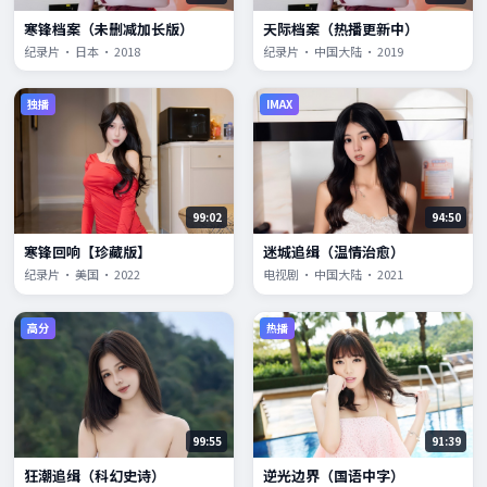
寒锋档案（未删减加长版）
天际档案（热播更新中）
纪录片 · 日本 · 2018
纪录片 · 中国大陆 · 2019
独播
IMAX
99:02
94:50
寒锋回响【珍藏版】
迷城追缉（温情治愈）
纪录片 · 美国 · 2022
电视剧 · 中国大陆 · 2021
高分
热播
99:55
91:39
狂潮追缉（科幻史诗）
逆光边界（国语中字）