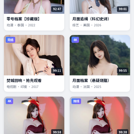
92:47
99:01
零号档案【珍藏版】
月面追缉（科幻史诗）
动漫 · 泰国 · 2022
综艺 · 美国 · 2026
完结
4K
99:11
99:55
焚城回响·抢先观看
月面档案（悬疑烧脑）
电视剧 · 印度 · 2017
动漫 · 法国 · 2025
4K
院线
99:58
99:38