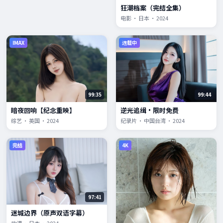
狂潮档案（完结全集）
电影 · 日本 · 2024
IMAX
连载中
99:35
99:44
暗夜回响【纪念重映】
逆光追缉·限时免费
综艺 · 英国 · 2024
纪录片 · 中国台湾 · 2024
完结
4K
97:41
迷城边界（原声双语字幕）