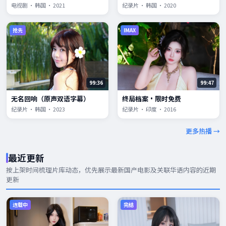
电视剧 · 韩国 · 2021
纪录片 · 韩国 · 2020
抢先
IMAX
99:36
99:47
无名回响（原声双语字幕）
终局档案·限时免费
纪录片 · 韩国 · 2023
纪录片 · 印度 · 2016
更多热播 →
最近更新
按上架时间梳理片库动态，优先展示
最新国产电影
及关联华语内容的近期
更新
连载中
完结