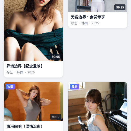
99:25
无名边界·会员专享
综艺 · 韩国 · 2025
99:06
异境边界【纪念重映】
综艺 · 韩国 · 2026
独播
高分
99:17
南港回响（温情治愈）