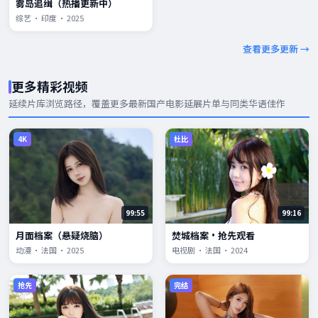
雾岛追缉（热播更新中）
综艺 · 印度 · 2025
查看更多更新 →
更多精彩视频
延续片库浏览路径，覆盖更多
最新国产电影
延展片单与同类华语佳作
4K
杜比
99:55
99:16
月面档案（悬疑烧脑）
焚城档案·抢先观看
动漫 · 法国 · 2025
电视剧 · 法国 · 2024
抢先
完结