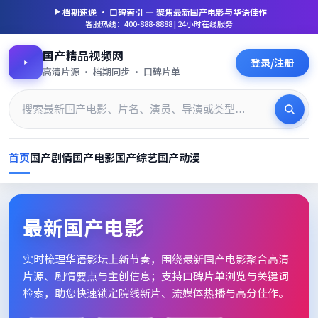
档期速递 · 口碑索引 — 聚焦
最新国产电影
与华语佳作
客服热线：400-888-8888 | 24小时在线服务
国产精品视频网
登录/注册
高清片源 · 档期同步 · 口碑片单
首页
国产剧情
国产电影
国产综艺
国产动漫
最新国产电影_高清片单档期速
最新国产电影
实时梳理华语影坛上新节奏，围绕
最新国产电影
聚合高清
片源、剧情要点与主创信息；支持口碑片单浏览与关键词
检索，助您快速锁定院线新片、流媒体热播与高分佳作。