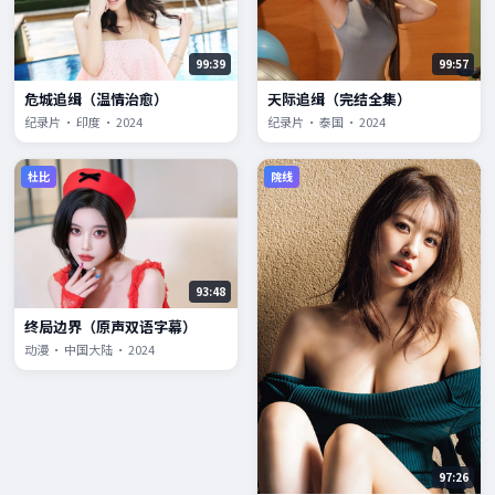
99:39
99:57
危城追缉（温情治愈）
天际追缉（完结全集）
纪录片 · 印度 · 2024
纪录片 · 泰国 · 2024
杜比
院线
93:48
终局边界（原声双语字幕）
动漫 · 中国大陆 · 2024
97:26