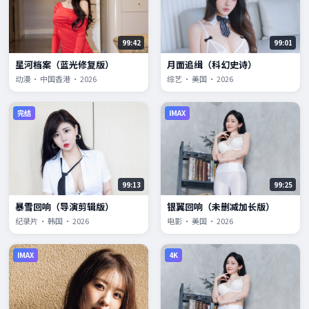
99:42
99:01
星河档案（蓝光修复版）
月面追缉（科幻史诗）
动漫 · 中国香港 · 2026
综艺 · 美国 · 2026
完结
IMAX
99:13
99:25
暴雪回响（导演剪辑版）
银翼回响（未删减加长版）
纪录片 · 韩国 · 2026
电影 · 美国 · 2026
IMAX
4K